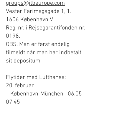
groups@jtbeurope.com
Vester Farimagsgade 1, 1.
1606 København V
Reg. nr. i Rejsegarantifonden nr.
0198.
OBS. Man er først endelig
tilmeldt når man har indbetalt
sit depositum.
​Flytider med Lufthansa:
20. februar
København-München
06.05-
07.45
München-Palermo 09.20-
11.25