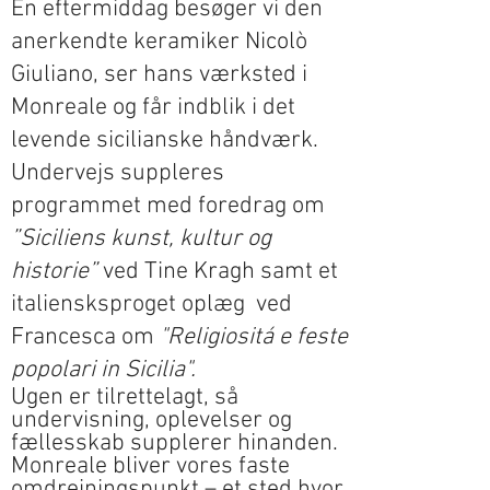
En eftermiddag besøger vi den
anerkendte keramiker Nicolò
Giuliano, ser hans værksted i
Monreale og får indblik i det
levende sicilianske håndværk.
Undervejs suppleres
programmet med foredrag om
”Siciliens kunst, kultur og
historie”
ved Tine Kragh samt et
italiensksproget oplæg ved
Francesca om
"Religiositá e feste
popolari in Sicilia".
Ugen er tilrettelagt, så
undervisning, oplevelser og
fællesskab supplerer hinanden.
Monreale bliver vores faste
omdrejningspunkt – et sted hvor