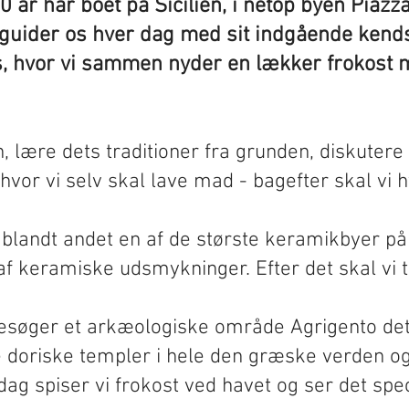
 30 år har boet på Sicilien, i netop byen Piaz
 guider os hver dag med sit indgående kends
 os, hvor vi sammen nyder en lækker frokost
n, lære dets traditioner fra grunden, diskute
hvor vi selv skal lave mad - bagefter skal v
l blandt andet en af de største keramikbyer på 
keramiske udsmykninger. Efter det skal vi ti
vi besøger et arkæologiske område Agrigento d
 doriske templer i hele den græske verden og
 dag spiser vi frokost ved havet og ser det s