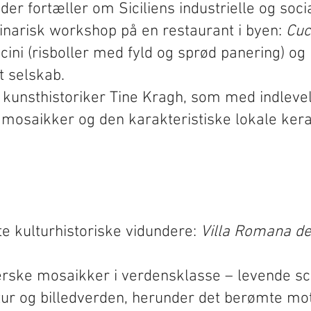
 fortæller om Siciliens industrielle og socia
ulinarisk workshop på en restaurant i byen:
Cuc
ncini (risboller med fyld og sprød panering) o
t selskab.
 kunsthistoriker Tine Kragh, som med indlevels
å mosaikker og den karakteristiske lokale ker
ste kulturhistoriske vidundere:
Villa Romana de
rske mosaikker i verdensklasse – levende scene
ektur og billedverden, herunder det berømte moti