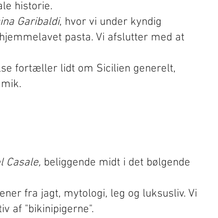
le historie.
ina Garibaldi
, hvor vi under kyndig
g hjemmelavet pasta. Vi afslutter med at
e fortæller lidt om Sicilien generelt,
amik.
l Casale,
beliggende midt i det bølgende
r fra jagt, mytologi, leg og luksusliv. Vi
v af "bikinipigerne".