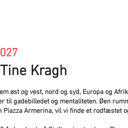
2027
 Tine Kragh
lem øst og vest, nord og syd, Europa og Afri
r til gadebilledet og mentaliteten. Øen ru
byen Piazza Armerina, vil vi finde et rodfæst