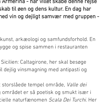
za Armerina - har villet skabe denne rejse
kab til øen og dens kultur. En dag har
 med vin og dejligt samvær med gruppen -
re kunst, arkæologi og samfundsforhold. En
i hygge og spise sammen i restauranten
Sicilien: Caltagirone, her skal besøge
l dejlig vinsmagning med antipasti og
et storslåede tempel område,
Valle dei
 området er så poetisk og smukt især i
pecielle naturfænomen
Scala Dei Turchi.
Her