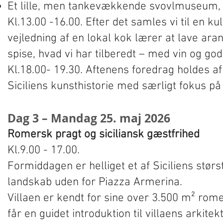
Et lille, men tankevækkende svovlmuseum, der
Kl.13.00 -16.00. Efter det samles vi til en k
vejledning af en lokal kok lærer at lave ara
spise, hvad vi har tilberedt – med vin og god
Kl.18.00- 19.30. Aftenens foredrag holdes af
Siciliens kunsthistorie med særligt fokus p
Dag 3 – Mandag 25. maj 2026
Romersk pragt og siciliansk gæstfrihed
Kl.9.00 - 17.00.
Formiddagen er helliget et af Siciliens stør
landskab uden for Piazza Armerina.
Villaen er kendt for sine over 3.500 m² rome
får en guidet introduktion til villaens arkit