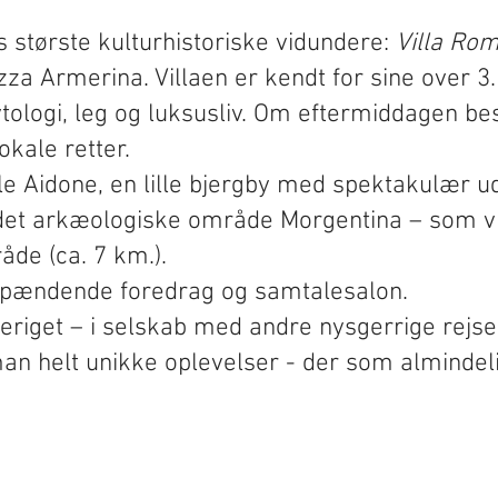
s største kulturhistoriske vidundere:
Villa Ro
zza Armerina. Villaen er kendt for sine over 
tologi, leg og luksusliv. Om eftermiddagen be
okale retter.
e Aidone, en lille bjergby med spektakulær uds
l det arkæologiske område Morgentina – som vi
de (ca. 7 km.).
spændende foredrag og samtalesalon.
e beriget – i selskab med andre nysgerrige re
man helt unikke oplevelser - der som almindelig