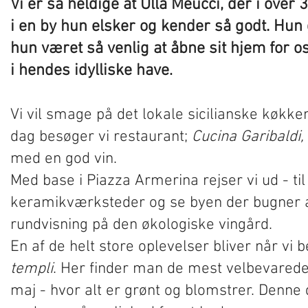
Vi er så heldige at Ulla Meucci, der i over
i en by hun elsker og kender så godt. Hun
hun været så venlig at åbne sit hjem for
i hendes idylliske have
.
Vi vil smage på det lokale sicilianske køkke
dag besøger vi restaurant;
Cucina Garibaldi,
med en god vin.
Med base i Piazza Armerina rejser vi ud - ti
keramikværksteder og se byen der bugner af 
rundvisning på den økologiske vingård.
En af de helt store oplevelser bliver når 
templi
. Her finder man de mest velbevarede
maj - hvor alt er grønt og blomstrer. Denne